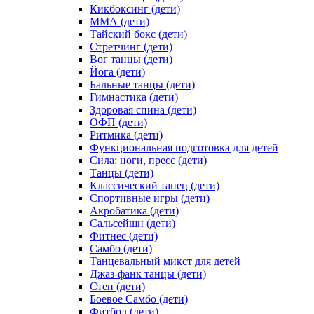
Кикбоксинг (дети)
ММА (дети)
Тайский бокс (дети)
Стретчинг (дети)
Вог танцы (дети)
Йога (дети)
Бальные танцы (дети)
Гимнастика (дети)
Здоровая спина (дети)
ОФП (дети)
Ритмика (дети)
Функциональная подготовка для детей
Сила: ноги, пресс (дети)
Танцы (дети)
Классический танец (дети)
Спортивные игры (дети)
Акробатика (дети)
Сальсейшн (дети)
Фитнес (дети)
Самбо (дети)
Танцевальный микст для детей
Джаз-фанк танцы (дети)
Степ (дети)
Боевое Самбо (дети)
Фитбол (дети)