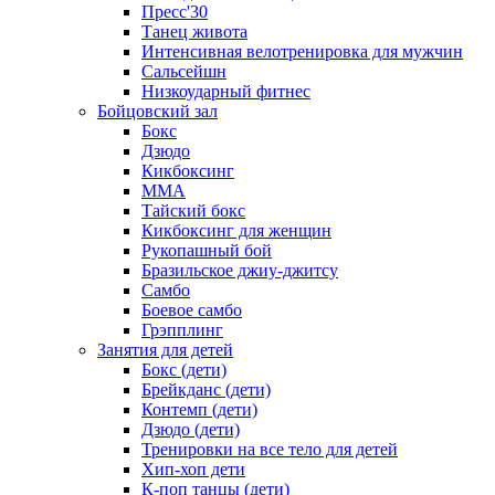
Пресс'30
Танец живота
Интенсивная велотренировка для мужчин
Сальсейшн
Низкоударный фитнес
Бойцовский зал
Бокс
Дзюдо
Кикбоксинг
MMA
Тайский бокс
Кикбоксинг для женщин
Рукопашный бой
Бразильское джиу-джитсу
Самбо
Боевое самбо
Грэпплинг
Занятия для детей
Бокс (дети)
Брейкданс (дети)
Контемп (дети)
Дзюдо (дети)
Тренировки на все тело для детей
Хип-хоп дети
К-поп танцы (дети)