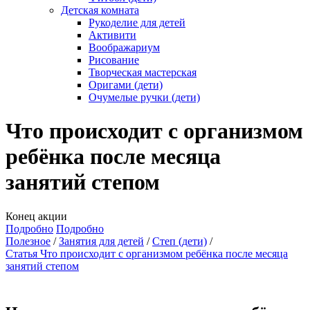
Детская комната
Рукоделие для детей
Активити
Воображариум
Рисование
Творческая мастерская
Оригами (дети)
Очумелые ручки (дети)
Что происходит с организмом
ребёнка после месяца
занятий степом
Конец акции
Подробно
Подробно
Полезное
Занятия для детей
Степ (дети)
Статья Что происходит с организмом ребёнка после месяца
занятий степом