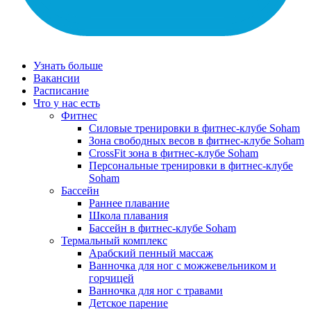
Узнать больше
Вакансии
Расписание
Что у нас есть
Фитнес
Силовые тренировки в фитнес-клубе Soham
Зона свободных весов в фитнес-клубе Soham
CrossFit зона в фитнес-клубе Soham
Персональные тренировки в фитнес-клубе
Soham
Бассейн
Раннее плавание
Школа плавания
Бассейн в фитнес-клубе Soham
Термальный комплекс
Арабский пенный массаж
Ванночка для ног с можжевельником и
горчицей
Ванночка для ног с травами
Детское парение