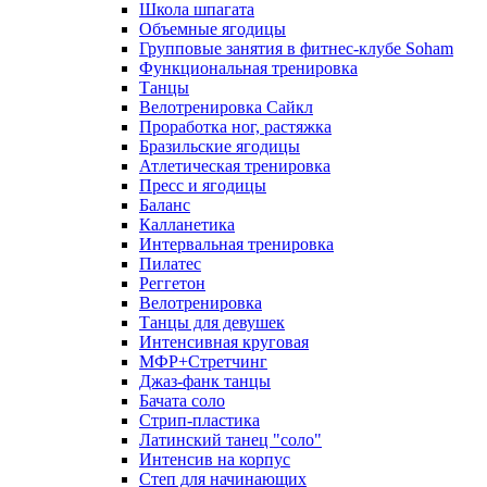
Школа шпагата
Объемные ягодицы
Групповые занятия в фитнес-клубе Soham
Функциональная тренировка
Танцы
Велотренировка Сайкл
Проработка ног, растяжка
Бразильские ягодицы
Атлетическая тренировка
Пресс и ягодицы
Баланс
Калланетика
Интервальная тренировка
Пилатес
Реггетон
Велотренировка
Танцы для девушек
Интенсивная круговая
МФР+Стретчинг
Джаз-фанк танцы
Бачата соло
Стрип-пластика
Латинский танец "соло"
Интенсив на корпус
Степ для начинающих