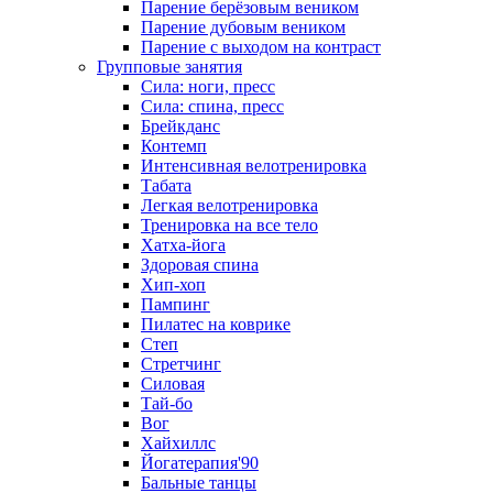
Парение берёзовым веником
Парение дубовым веником
Парение с выходом на контраст
Групповые занятия
Сила: ноги, пресс
Сила: спина, пресс
Брейкданс
Контемп
Интенсивная велотренировка
Табата
Легкая велотренировка
Тренировка на все тело
Хатха-йога
Здоровая спина
Хип-хоп
Пампинг
Пилатес на коврике
Степ
Стретчинг
Силовая
Тай-бо
Вог
Хайхиллс
Йогатерапия'90
Бальные танцы