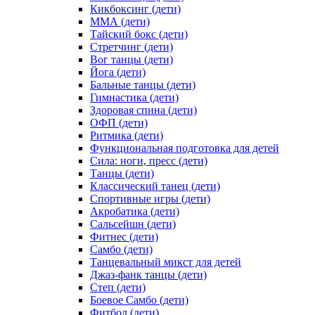
Кикбоксинг (дети)
ММА (дети)
Тайский бокс (дети)
Стретчинг (дети)
Вог танцы (дети)
Йога (дети)
Бальные танцы (дети)
Гимнастика (дети)
Здоровая спина (дети)
ОФП (дети)
Ритмика (дети)
Функциональная подготовка для детей
Сила: ноги, пресс (дети)
Танцы (дети)
Классический танец (дети)
Спортивные игры (дети)
Акробатика (дети)
Сальсейшн (дети)
Фитнес (дети)
Самбо (дети)
Танцевальный микст для детей
Джаз-фанк танцы (дети)
Степ (дети)
Боевое Самбо (дети)
Фитбол (дети)