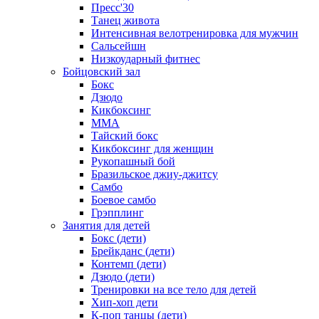
Пресс'30
Танец живота
Интенсивная велотренировка для мужчин
Сальсейшн
Низкоударный фитнес
Бойцовский зал
Бокс
Дзюдо
Кикбоксинг
MMA
Тайский бокс
Кикбоксинг для женщин
Рукопашный бой
Бразильское джиу-джитсу
Самбо
Боевое самбо
Грэпплинг
Занятия для детей
Бокс (дети)
Брейкданс (дети)
Контемп (дети)
Дзюдо (дети)
Тренировки на все тело для детей
Хип-хоп дети
К-поп танцы (дети)