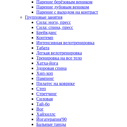
Парение берёзовым веником
Парение дубовым веником
Парение с выходом на контраст
Групповые занятия
Сила: ноги, пресс
Сила: спина, пресс
Брейкданс
Контемп
Интенсивная велотренировка
Табата
Легкая велотренировка
Тренировка на все тело
Хатха-йога
Здоровая спина
Хип-хоп
Пампинг
Пилатес на коврике
Степ
Стретчинг
Силовая
Тай-бо
Вог
Хайхиллс
Йогатерапия'90
Бальные танцы