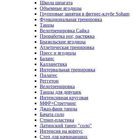
Школа шпагата
Объемные ягодицы
Групповые занятия в фитнес-клубе Soham
Функциональная тренировка
Танцы
Велотренировка Сайкл
Проработка ног, растяжка
Бразильские ягодицы
Атлетическая тренировка
Пресс и ягодицы
Баланс
Калланетика
Интервальная тренировка
Пилатес
Реггетон
Велотренировка
Танцы для девушек
Интенсивная круговая
МФР+Стретчинг
Джаз-фанк танцы
Бачата соло
Стрип-пластика
Латинский танец "соло"
Интенсив на корпус
Степ для начинающих