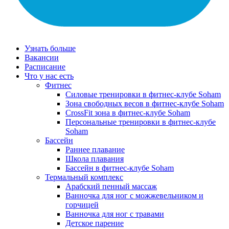
Узнать больше
Вакансии
Расписание
Что у нас есть
Фитнес
Силовые тренировки в фитнес-клубе Soham
Зона свободных весов в фитнес-клубе Soham
CrossFit зона в фитнес-клубе Soham
Персональные тренировки в фитнес-клубе
Soham
Бассейн
Раннее плавание
Школа плавания
Бассейн в фитнес-клубе Soham
Термальный комплекс
Арабский пенный массаж
Ванночка для ног с можжевельником и
горчицей
Ванночка для ног с травами
Детское парение