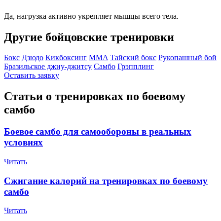
Да, нагрузка активно укрепляет мышцы всего тела.
Другие бойцовские тренировки
Бокс
Дзюдо
Кикбоксинг
MMA
Тайский бокс
Рукопашный бой
Бразильское джиу-джитсу
Самбо
Грэпплинг
Оставить заявку
Статьи о тренировках по боевому
самбо
Боевое самбо для самообороны в реальных
условиях
Читать
Сжигание калорий на тренировках по боевому
самбо
Читать