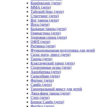
Кикбоксинг (дети)
ММА (дети)
Тайский бокс (дети)
Стретчинг (дети)
Вог танцы (дети)
Йога (дети)
Бальные танцы (дети)
Гимнастика (дети)
Здоровая спина (дети)
ОФП (дети)
Ритмика (дети)
Функциональная подготовка для детей
Сила: ноги, пресс (дети)
Танцы (дети)
Классический танец (дети)
Спортивные игры (дети)
Акробатика (дети)
Сальсейшн (дети)
Фитнес (дети)
Самбо (дети)
Танцевальный микст для детей
Джаз-фанк танцы (дети)
Степ (дети)
Боевое Самбо (дети)
Фитбол (дети)