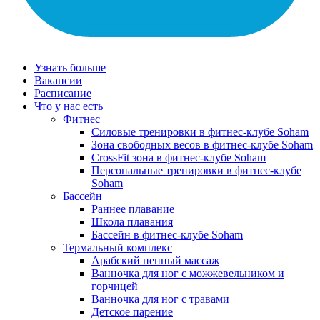
Узнать больше
Вакансии
Расписание
Что у нас есть
Фитнес
Силовые тренировки в фитнес-клубе Soham
Зона свободных весов в фитнес-клубе Soham
CrossFit зона в фитнес-клубе Soham
Персональные тренировки в фитнес-клубе
Soham
Бассейн
Раннее плавание
Школа плавания
Бассейн в фитнес-клубе Soham
Термальный комплекс
Арабский пенный массаж
Ванночка для ног с можжевельником и
горчицей
Ванночка для ног с травами
Детское парение