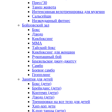
Пресс'30
Танец живота
Интенсивная велотренировка для мужчин
Сальсейшн
Низкоударный фитнес
Бойцовский зал
Бокс
Дзюдо
Кикбоксинг
MMA
Тайский бокс
Кикбоксинг для женщин
Рукопашный бой
Бразильское джиу-джитсу
Самбо
Боевое самбо
Грэпплинг
Занятия для детей
Бокс (дети)
Брейкданс (дети)
Контемп (дети)
Дзюдо (дети)
Тренировки на все тело для детей
Хип-хоп дети
К-поп танцы (дети)