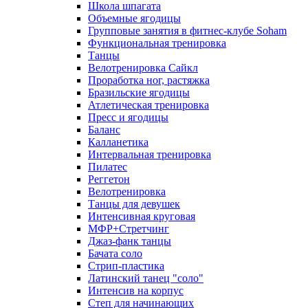
Школа шпагата
Объемные ягодицы
Групповые занятия в фитнес-клубе Soham
Функциональная тренировка
Танцы
Велотренировка Сайкл
Проработка ног, растяжка
Бразильские ягодицы
Атлетическая тренировка
Пресс и ягодицы
Баланс
Калланетика
Интервальная тренировка
Пилатес
Реггетон
Велотренировка
Танцы для девушек
Интенсивная круговая
МФР+Стретчинг
Джаз-фанк танцы
Бачата соло
Стрип-пластика
Латинский танец "соло"
Интенсив на корпус
Степ для начинающих