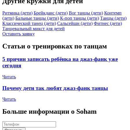
Другие кружки для детей
Ритмика (дети)
Брейкданс (дети)
Вог танцы (дети)
Контемп
(дети)
Бальные танцы (дети)
К-поп танцы (дети)
Танцы (дети)
Классический танец (дети)
Сальсейшн (дети)
Фитнес (дети)
Танцевальный микст для детей
Оставить заявку
Статьи о тренировках по танцам
5 причин записать ребёнка на джаз-фанк уже
сегодня
Читать
Почему дети так любят джаз-фанк танцы
Читать
Больше информации о Soham