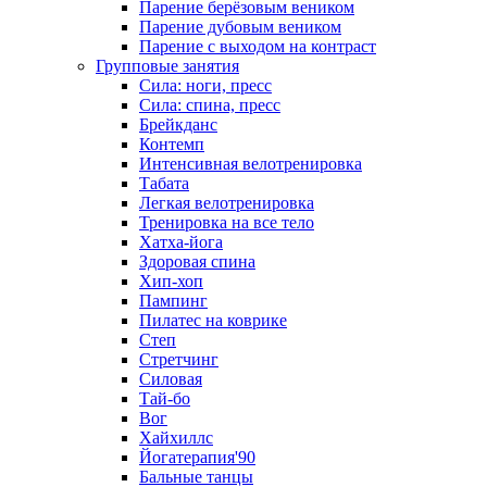
Парение берёзовым веником
Парение дубовым веником
Парение с выходом на контраст
Групповые занятия
Сила: ноги, пресс
Сила: спина, пресс
Брейкданс
Контемп
Интенсивная велотренировка
Табата
Легкая велотренировка
Тренировка на все тело
Хатха-йога
Здоровая спина
Хип-хоп
Пампинг
Пилатес на коврике
Степ
Стретчинг
Силовая
Тай-бо
Вог
Хайхиллс
Йогатерапия'90
Бальные танцы