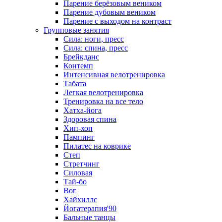
Парение берёзовым веником
Парение дубовым веником
Парение с выходом на контраст
Групповые занятия
Сила: ноги, пресс
Сила: спина, пресс
Брейкданс
Контемп
Интенсивная велотренировка
Табата
Легкая велотренировка
Тренировка на все тело
Хатха-йога
Здоровая спина
Хип-хоп
Пампинг
Пилатес на коврике
Степ
Стретчинг
Силовая
Тай-бо
Вог
Хайхиллс
Йогатерапия'90
Бальные танцы