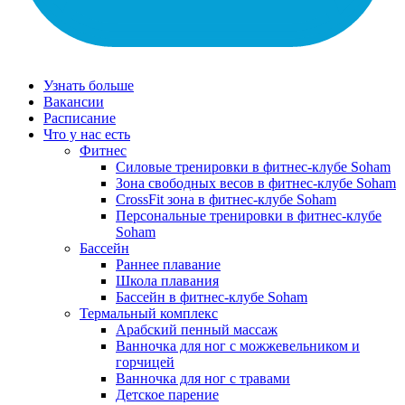
Узнать больше
Вакансии
Расписание
Что у нас есть
Фитнес
Силовые тренировки в фитнес-клубе Soham
Зона свободных весов в фитнес-клубе Soham
CrossFit зона в фитнес-клубе Soham
Персональные тренировки в фитнес-клубе
Soham
Бассейн
Раннее плавание
Школа плавания
Бассейн в фитнес-клубе Soham
Термальный комплекс
Арабский пенный массаж
Ванночка для ног с можжевельником и
горчицей
Ванночка для ног с травами
Детское парение