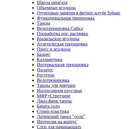
Школа шпагата
Объемные ягодицы
Групповые занятия в фитнес-клубе Soham
Функциональная тренировка
Танцы
Велотренировка Сайкл
Проработка ног, растяжка
Бразильские ягодицы
Атлетическая тренировка
Пресс и ягодицы
Баланс
Калланетика
Интервальная тренировка
Пилатес
Реггетон
Велотренировка
Танцы для девушек
Интенсивная круговая
МФР+Стретчинг
Джаз-фанк танцы
Бачата соло
Стрип-пластика
Латинский танец "соло"
Интенсив на корпус
Степ для начинающих