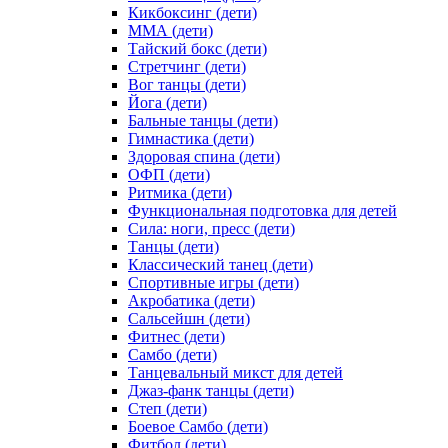
Кикбоксинг (дети)
ММА (дети)
Тайский бокс (дети)
Стретчинг (дети)
Вог танцы (дети)
Йога (дети)
Бальные танцы (дети)
Гимнастика (дети)
Здоровая спина (дети)
ОФП (дети)
Ритмика (дети)
Функциональная подготовка для детей
Сила: ноги, пресс (дети)
Танцы (дети)
Классический танец (дети)
Спортивные игры (дети)
Акробатика (дети)
Сальсейшн (дети)
Фитнес (дети)
Самбо (дети)
Танцевальный микст для детей
Джаз-фанк танцы (дети)
Степ (дети)
Боевое Самбо (дети)
Фитбол (дети)