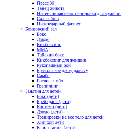
Пресс'30
Танец живота
Интенсивная велотренировка для мужчин
Сальсейшн
Низкоударный фитнес
Бойцовский зал
Бокс
Дзюдо
Кикбоксинг
MMA
Тайский бокс
Кикбоксинг для женщин
Рукопашный бой
Бразильское джиу-джитсу
Самбо
Боевое самбо
Грэпплинг
Занятия для детей
Бокс (дети)
Брейкданс (дети)
Контемп (дети)
Дзюдо (дети)
Тренировки на все тело для детей
Хип-хоп дети
К-поп танцы (дети)