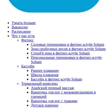
Узнать больше
Вакансии
Расписание
Что у нас есть
Фитнес
Силовые тренировки в фитнес-клубе Soham
Зона свободных весов в фитнес-клубе Soham
CrossFit зона в фитнес-клубе Soham
Персональные тренировки в фитнес-клубе
Soham
Бассейн
Раннее плавание
Школа плавания
Бассейн в фитнес-клубе Soham
Термальный комплекс
Арабский пенный массаж
Ванночка для ног с можжевельником и
горчицей
Ванночка для ног с травами
Детское парение