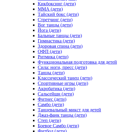
Кикбоксинг (дети)
ММА (дети)
Тайский бокс (дети)
Стретчинг (дети)
Вог танцы (дети)
Йога (дети)
Бальные танцы (дети)
Гимнастика (дети)
Здоровая спина (дети)
ОФП (дети)
Ритмика (дети)
Функциональная подготовка для детей
Сила: ноги, пресс (дети)
Танцы (дети)
Классический танец (дети)
Спортивные игры (дети)
Акробатика (дети)
Сальсейшн (дети)
Фитнес (дети)
Самбо (дети)
Танцевальный микст для детей
Джаз-фанк танцы (дети)
Степ (дети)
Боевое Самбо (дети)
Фитбол (дети)