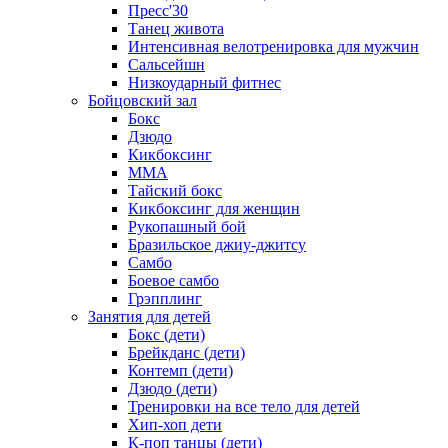
Пресс'30
Танец живота
Интенсивная велотренировка для мужчин
Сальсейшн
Низкоударный фитнес
Бойцовский зал
Бокс
Дзюдо
Кикбоксинг
MMA
Тайский бокс
Кикбоксинг для женщин
Рукопашный бой
Бразильское джиу-джитсу
Самбо
Боевое самбо
Грэпплинг
Занятия для детей
Бокс (дети)
Брейкданс (дети)
Контемп (дети)
Дзюдо (дети)
Тренировки на все тело для детей
Хип-хоп дети
К-поп танцы (дети)