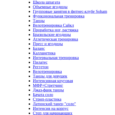
Школа шпагата
Объемные ягодицы
Групповые занятия в фитнес-клубе Soham
Функциональная тренировка
Танцы
Велотренировка Сайкл
Проработка ног, растяжка
Бразильские ягодицы
Атлетическая тренировка
Пресс и ягодицы
Баланс
Калланетика
Интервальная тренировка
Пилатес
Реггетон
Велотренировка
Танцы для девушек
Интенсивная круговая
МФР+Стретчинг
Джаз-фанк танцы
Бачата соло
Стрип-пластика
Латинский танец "соло"
Интенсив на корпус
Степ для начинающих