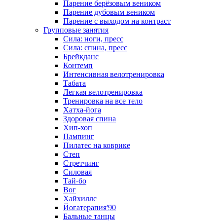
Парение берёзовым веником
Парение дубовым веником
Парение с выходом на контраст
Групповые занятия
Сила: ноги, пресс
Сила: спина, пресс
Брейкданс
Контемп
Интенсивная велотренировка
Табата
Легкая велотренировка
Тренировка на все тело
Хатха-йога
Здоровая спина
Хип-хоп
Пампинг
Пилатес на коврике
Степ
Стретчинг
Силовая
Тай-бо
Вог
Хайхиллс
Йогатерапия'90
Бальные танцы