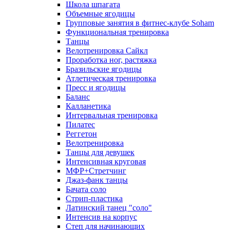
Школа шпагата
Объемные ягодицы
Групповые занятия в фитнес-клубе Soham
Функциональная тренировка
Танцы
Велотренировка Сайкл
Проработка ног, растяжка
Бразильские ягодицы
Атлетическая тренировка
Пресс и ягодицы
Баланс
Калланетика
Интервальная тренировка
Пилатес
Реггетон
Велотренировка
Танцы для девушек
Интенсивная круговая
МФР+Стретчинг
Джаз-фанк танцы
Бачата соло
Стрип-пластика
Латинский танец "соло"
Интенсив на корпус
Степ для начинающих