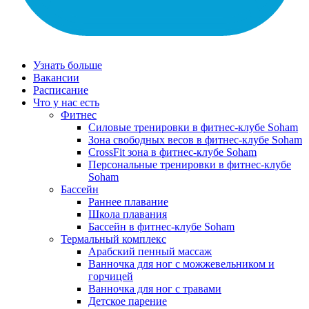
Узнать больше
Вакансии
Расписание
Что у нас есть
Фитнес
Силовые тренировки в фитнес-клубе Soham
Зона свободных весов в фитнес-клубе Soham
CrossFit зона в фитнес-клубе Soham
Персональные тренировки в фитнес-клубе
Soham
Бассейн
Раннее плавание
Школа плавания
Бассейн в фитнес-клубе Soham
Термальный комплекс
Арабский пенный массаж
Ванночка для ног с можжевельником и
горчицей
Ванночка для ног с травами
Детское парение