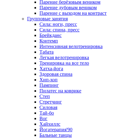
Парение берёзовым веником
Парение дубовым веником
Парение с выходом на контраст
Групповые занятия
Сила: ноги, пресс
Сила: спина, пресс
Брейкданс
Контемп
Интенсивная велотренировка
Табата
Легкая велотренировка
Тренировка на все тело
Хатха-йога
Здоровая спина
Хип-хоп
Пампинг
Пилатес на коврике
Степ
Стретчинг
Силовая
Тай-бо
Вог
Хайхиллс
Йогатерапия'90
Бальные танцы