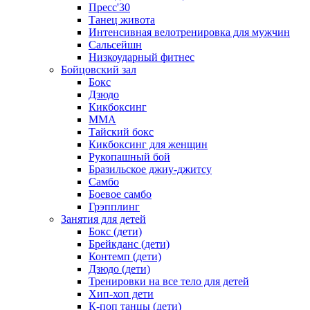
Пресс'30
Танец живота
Интенсивная велотренировка для мужчин
Сальсейшн
Низкоударный фитнес
Бойцовский зал
Бокс
Дзюдо
Кикбоксинг
MMA
Тайский бокс
Кикбоксинг для женщин
Рукопашный бой
Бразильское джиу-джитсу
Самбо
Боевое самбо
Грэпплинг
Занятия для детей
Бокс (дети)
Брейкданс (дети)
Контемп (дети)
Дзюдо (дети)
Тренировки на все тело для детей
Хип-хоп дети
К-поп танцы (дети)