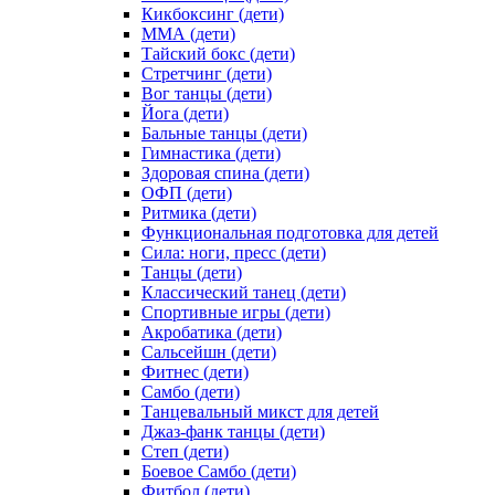
Кикбоксинг (дети)
ММА (дети)
Тайский бокс (дети)
Стретчинг (дети)
Вог танцы (дети)
Йога (дети)
Бальные танцы (дети)
Гимнастика (дети)
Здоровая спина (дети)
ОФП (дети)
Ритмика (дети)
Функциональная подготовка для детей
Сила: ноги, пресс (дети)
Танцы (дети)
Классический танец (дети)
Спортивные игры (дети)
Акробатика (дети)
Сальсейшн (дети)
Фитнес (дети)
Самбо (дети)
Танцевальный микст для детей
Джаз-фанк танцы (дети)
Степ (дети)
Боевое Самбо (дети)
Фитбол (дети)