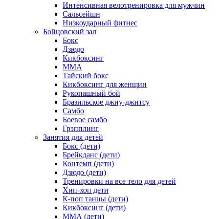
Интенсивная велотренировка для мужчин
Сальсейшн
Низкоударный фитнес
Бойцовский зал
Бокс
Дзюдо
Кикбоксинг
MMA
Тайский бокс
Кикбоксинг для женщин
Рукопашный бой
Бразильское джиу-джитсу
Самбо
Боевое самбо
Грэпплинг
Занятия для детей
Бокс (дети)
Брейкданс (дети)
Контемп (дети)
Дзюдо (дети)
Тренировки на все тело для детей
Хип-хоп дети
К-поп танцы (дети)
Кикбоксинг (дети)
ММА (дети)