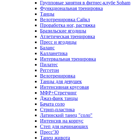
Групповые занятия в фитнес-клубе Soham
Функциональная тренировка
Танцы
Велотренировка Сайкл
Проработка ног, растяжка
Бразильские ягодицы
Атлетическая тренировка
Пресс и ягодицы
Баланс
Калланетика
Интервальная тренировка
Пилатес
Реггетон
Велотренировка
Танцы для девушек
Интенсивная круговая
МФР+Стретчинг
Джаз-фанк танцы
Бачата соло
Стрип-пластика
Латинский танец "соло"
Интенсив на корпус
Степ для начинающих
Пресс'30
Танец живота