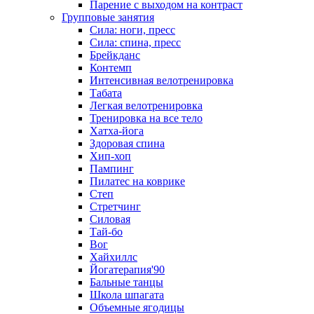
Парение с выходом на контраст
Групповые занятия
Сила: ноги, пресс
Сила: спина, пресс
Брейкданс
Контемп
Интенсивная велотренировка
Табата
Легкая велотренировка
Тренировка на все тело
Хатха-йога
Здоровая спина
Хип-хоп
Пампинг
Пилатес на коврике
Степ
Стретчинг
Силовая
Тай-бо
Вог
Хайхиллс
Йогатерапия'90
Бальные танцы
Школа шпагата
Объемные ягодицы