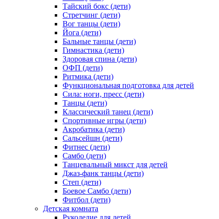
Тайский бокс (дети)
Стретчинг (дети)
Вог танцы (дети)
Йога (дети)
Бальные танцы (дети)
Гимнастика (дети)
Здоровая спина (дети)
ОФП (дети)
Ритмика (дети)
Функциональная подготовка для детей
Сила: ноги, пресс (дети)
Танцы (дети)
Классический танец (дети)
Спортивные игры (дети)
Акробатика (дети)
Сальсейшн (дети)
Фитнес (дети)
Самбо (дети)
Танцевальный микст для детей
Джаз-фанк танцы (дети)
Степ (дети)
Боевое Самбо (дети)
Фитбол (дети)
Детская комната
Рукоделие для детей