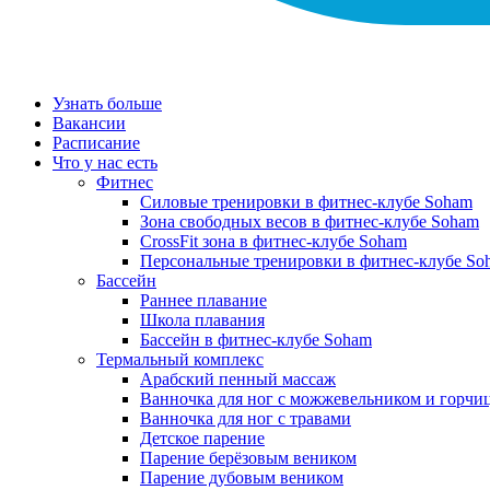
Узнать больше
Вакансии
Расписание
Что у нас есть
Фитнес
Силовые тренировки в фитнес-клубе Soham
Зона свободных весов в фитнес-клубе Soham
CrossFit зона в фитнес-клубе Soham
Персональные тренировки в фитнес-клубе So
Бассейн
Раннее плавание
Школа плавания
Бассейн в фитнес-клубе Soham
Термальный комплекс
Арабский пенный массаж
Ванночка для ног с можжевельником и горчи
Ванночка для ног с травами
Детское парение
Парение берёзовым веником
Парение дубовым веником