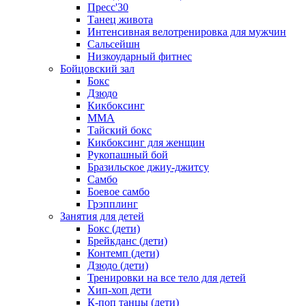
Пресс'30
Танец живота
Интенсивная велотренировка для мужчин
Сальсейшн
Низкоударный фитнес
Бойцовский зал
Бокс
Дзюдо
Кикбоксинг
MMA
Тайский бокс
Кикбоксинг для женщин
Рукопашный бой
Бразильское джиу-джитсу
Самбо
Боевое самбо
Грэпплинг
Занятия для детей
Бокс (дети)
Брейкданс (дети)
Контемп (дети)
Дзюдо (дети)
Тренировки на все тело для детей
Хип-хоп дети
К-поп танцы (дети)