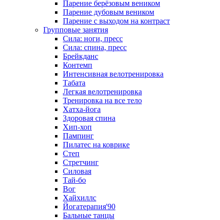
Парение берёзовым веником
Парение дубовым веником
Парение с выходом на контраст
Групповые занятия
Сила: ноги, пресс
Сила: спина, пресс
Брейкданс
Контемп
Интенсивная велотренировка
Табата
Легкая велотренировка
Тренировка на все тело
Хатха-йога
Здоровая спина
Хип-хоп
Пампинг
Пилатес на коврике
Степ
Стретчинг
Силовая
Тай-бо
Вог
Хайхиллс
Йогатерапия'90
Бальные танцы