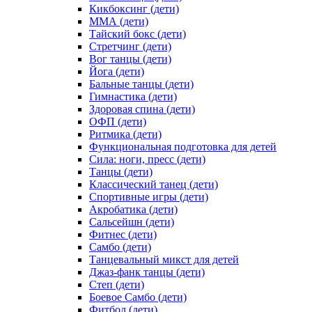
Кикбоксинг (дети)
ММА (дети)
Тайский бокс (дети)
Стретчинг (дети)
Вог танцы (дети)
Йога (дети)
Бальные танцы (дети)
Гимнастика (дети)
Здоровая спина (дети)
ОФП (дети)
Ритмика (дети)
Функциональная подготовка для детей
Сила: ноги, пресс (дети)
Танцы (дети)
Классический танец (дети)
Спортивные игры (дети)
Акробатика (дети)
Сальсейшн (дети)
Фитнес (дети)
Самбо (дети)
Танцевальный микст для детей
Джаз-фанк танцы (дети)
Степ (дети)
Боевое Самбо (дети)
Фитбол (дети)