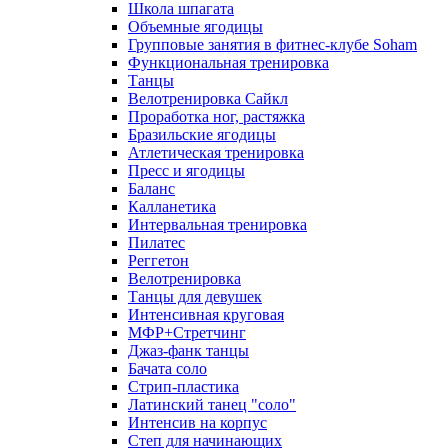
Школа шпагата
Объемные ягодицы
Групповые занятия в фитнес-клубе Soham
Функциональная тренировка
Танцы
Велотренировка Сайкл
Проработка ног, растяжка
Бразильские ягодицы
Атлетическая тренировка
Пресс и ягодицы
Баланс
Калланетика
Интервальная тренировка
Пилатес
Реггетон
Велотренировка
Танцы для девушек
Интенсивная круговая
МФР+Стретчинг
Джаз-фанк танцы
Бачата соло
Стрип-пластика
Латинский танец "соло"
Интенсив на корпус
Степ для начинающих