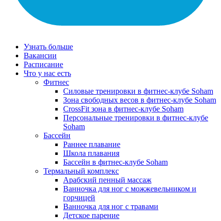
Узнать больше
Вакансии
Расписание
Что у нас есть
Фитнес
Силовые тренировки в фитнес-клубе Soham
Зона свободных весов в фитнес-клубе Soham
CrossFit зона в фитнес-клубе Soham
Персональные тренировки в фитнес-клубе
Soham
Бассейн
Раннее плавание
Школа плавания
Бассейн в фитнес-клубе Soham
Термальный комплекс
Арабский пенный массаж
Ванночка для ног с можжевельником и
горчицей
Ванночка для ног с травами
Детское парение