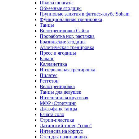
Школа шпагата
Объемные ягодицы
Групповые занятия в фитнес-клубе Soham
Функциональная тренировка
Танцы
Велотренировка Сайкл
Проработка ног, растяжка
Бразильские ягодицы
Атлетическая тренировка
Пресс и ягодицы
Баланс
Калланетика
Интервальная тренировка
Пилатес
Реггетон
Велотренировка
Танцы для девушек
Интенсивная круговая
МФР+Стретчинг
Джаз-фанк танцы
Бачата соло
Стрип-пластика
Латинский танец "соло"
Интенсив на корпус
Степ для начинающих