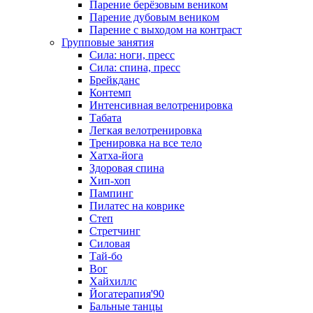
Парение берёзовым веником
Парение дубовым веником
Парение с выходом на контраст
Групповые занятия
Сила: ноги, пресс
Сила: спина, пресс
Брейкданс
Контемп
Интенсивная велотренировка
Табата
Легкая велотренировка
Тренировка на все тело
Хатха-йога
Здоровая спина
Хип-хоп
Пампинг
Пилатес на коврике
Степ
Стретчинг
Силовая
Тай-бо
Вог
Хайхиллс
Йогатерапия'90
Бальные танцы