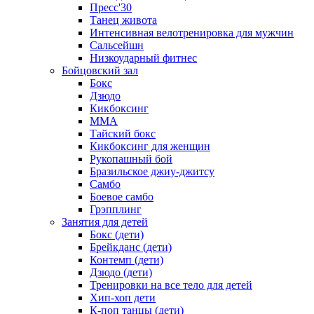
Пресс'30
Танец живота
Интенсивная велотренировка для мужчин
Сальсейшн
Низкоударный фитнес
Бойцовский зал
Бокс
Дзюдо
Кикбоксинг
MMA
Тайский бокс
Кикбоксинг для женщин
Рукопашный бой
Бразильское джиу-джитсу
Самбо
Боевое самбо
Грэпплинг
Занятия для детей
Бокс (дети)
Брейкданс (дети)
Контемп (дети)
Дзюдо (дети)
Тренировки на все тело для детей
Хип-хоп дети
К-поп танцы (дети)