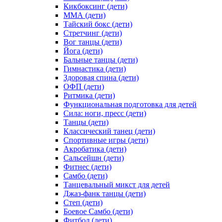
Кикбоксинг (дети)
ММА (дети)
Тайский бокс (дети)
Стретчинг (дети)
Вог танцы (дети)
Йога (дети)
Бальные танцы (дети)
Гимнастика (дети)
Здоровая спина (дети)
ОФП (дети)
Ритмика (дети)
Функциональная подготовка для детей
Сила: ноги, пресс (дети)
Танцы (дети)
Классический танец (дети)
Спортивные игры (дети)
Акробатика (дети)
Сальсейшн (дети)
Фитнес (дети)
Самбо (дети)
Танцевальный микст для детей
Джаз-фанк танцы (дети)
Степ (дети)
Боевое Самбо (дети)
Фитбол (дети)