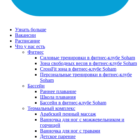
Узнать больше
Вакансии
Расписание
Что у нас есть
Фитнес
Силовые тренировки в фитнес-клубе Soham
Зона свободных весов в фитнес-клубе Soham
CrossFit зона в фитнес-клубе Soham
Персональные тренировки в фитнес-клубе
Soham
Бассейн
Раннее плавание
Школа плавания
Бассейн в фитнес-клубе Soham
Термальный комплекс
Арабский пенный массаж
Ванночка для ног с можжевельником и
горчицей
Ванночка для ног с травами
Детское парение