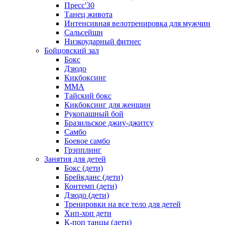
Пресс'30
Танец живота
Интенсивная велотренировка для мужчин
Сальсейшн
Низкоударный фитнес
Бойцовский зал
Бокс
Дзюдо
Кикбоксинг
MMA
Тайский бокс
Кикбоксинг для женщин
Рукопашный бой
Бразильское джиу-джитсу
Самбо
Боевое самбо
Грэпплинг
Занятия для детей
Бокс (дети)
Брейкданс (дети)
Контемп (дети)
Дзюдо (дети)
Тренировки на все тело для детей
Хип-хоп дети
К-поп танцы (дети)