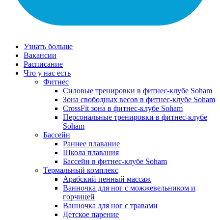
Узнать больше
Вакансии
Расписание
Что у нас есть
Фитнес
Силовые тренировки в фитнес-клубе Soham
Зона свободных весов в фитнес-клубе Soham
CrossFit зона в фитнес-клубе Soham
Персональные тренировки в фитнес-клубе
Soham
Бассейн
Раннее плавание
Школа плавания
Бассейн в фитнес-клубе Soham
Термальный комплекс
Арабский пенный массаж
Ванночка для ног с можжевельником и
горчицей
Ванночка для ног с травами
Детское парение