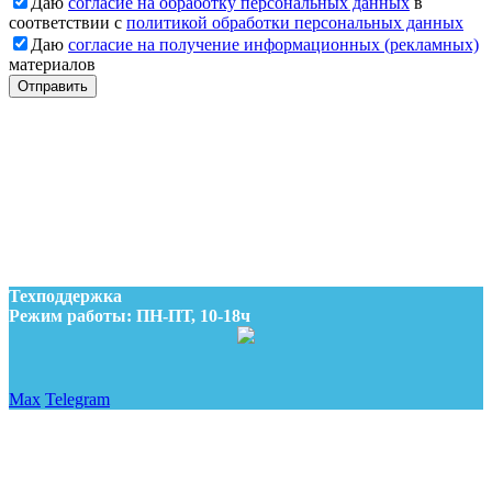
Даю
согласие на обработку персональных данных
в
соответствии с
политикой обработки персональных данных
Даю
согласие на получение информационных (рекламных)
материалов
Отправить
Заявка отправлена
Наши менеджеры свяжутся с Вами
Заявка отправлена
Наши менеджеры свяжутся с Вами
Техподдержка
Режим работы: ПН-ПТ, 10-18ч
Max
Telegram