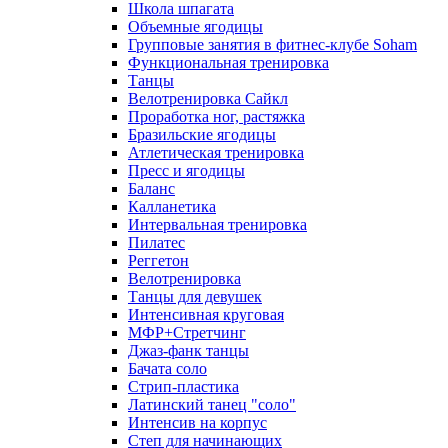
Школа шпагата
Объемные ягодицы
Групповые занятия в фитнес-клубе Soham
Функциональная тренировка
Танцы
Велотренировка Сайкл
Проработка ног, растяжка
Бразильские ягодицы
Атлетическая тренировка
Пресс и ягодицы
Баланс
Калланетика
Интервальная тренировка
Пилатес
Реггетон
Велотренировка
Танцы для девушек
Интенсивная круговая
МФР+Стретчинг
Джаз-фанк танцы
Бачата соло
Стрип-пластика
Латинский танец "соло"
Интенсив на корпус
Степ для начинающих