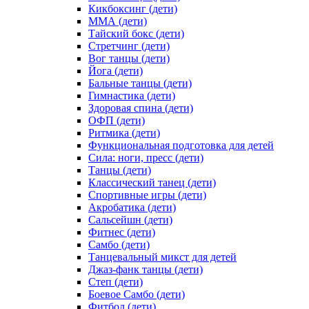
Кикбоксинг (дети)
ММА (дети)
Тайский бокс (дети)
Стретчинг (дети)
Вог танцы (дети)
Йога (дети)
Бальные танцы (дети)
Гимнастика (дети)
Здоровая спина (дети)
ОФП (дети)
Ритмика (дети)
Функциональная подготовка для детей
Сила: ноги, пресс (дети)
Танцы (дети)
Классический танец (дети)
Спортивные игры (дети)
Акробатика (дети)
Сальсейшн (дети)
Фитнес (дети)
Самбо (дети)
Танцевальный микст для детей
Джаз-фанк танцы (дети)
Степ (дети)
Боевое Самбо (дети)
Фитбол (дети)