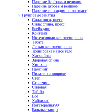
Парение берёзовым веником
Парение дубовым веником
Парение с выходом на контраст
Групповые занятия
Сила: ноги, пресс
Сила: спина, пресс
Брейкданс
Контемп
Интенсивная велотренировка
Табата
Легкая велотренировка
Тренировка на все тело
Хатха-йога
Здоровая спина
Хип-хоп
Пампинг
Пилатес на коврике
Степ
Стретчинг
Силовая
Тай-бо
Вог
Хайхиллс
Йогатерапия'90
Бальные танцы