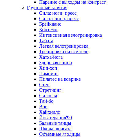
Парение с выходом на контраст
Групповые занятия
Сила: ноги, пресс
Сила: спина, пресс
Брейкданс
Контемп
Интенсивная велотренировка
Табата
Легкая велотренировка
Тренировка на все тело
Хатха-йога
Здоровая спина
Хип-хоп
Пампинг
Пилатес на коврике
Степ
Стретчинг
Силовая
Тай-бо
Вог
Хайхиллс
Йогатерапия'90
Бальные танцы
Школа шпагата
Объемные ягодицы