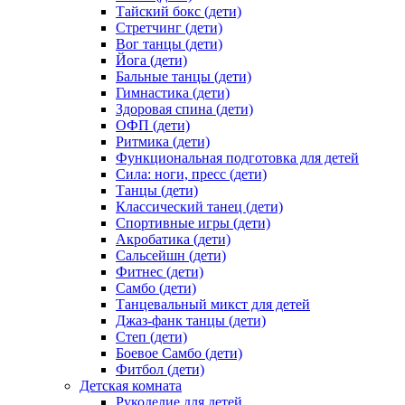
Тайский бокс (дети)
Стретчинг (дети)
Вог танцы (дети)
Йога (дети)
Бальные танцы (дети)
Гимнастика (дети)
Здоровая спина (дети)
ОФП (дети)
Ритмика (дети)
Функциональная подготовка для детей
Сила: ноги, пресс (дети)
Танцы (дети)
Классический танец (дети)
Спортивные игры (дети)
Акробатика (дети)
Сальсейшн (дети)
Фитнес (дети)
Самбо (дети)
Танцевальный микст для детей
Джаз-фанк танцы (дети)
Степ (дети)
Боевое Самбо (дети)
Фитбол (дети)
Детская комната
Рукоделие для детей