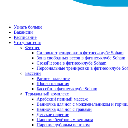
Узнать больше
Вакансии
Расписание
Что у нас есть
Фитнес
Силовые тренировки в фитнес-клубе Soham
Зона свободных весов в фитнес-клубе Soham
CrossFit зона в фитнес-клубе Soham
Персональные тренировки в фитнес-клубе So
Бассейн
Раннее плавание
Школа плавания
Бассейн в фитнес-клубе Soham
Термальный комплекс
Арабский пенный массаж
Ванночка для ног с можжевельником и горчи
Ванночка для ног с травами
Детское парение
Парение берёзовым веником
Парение дубовым веником