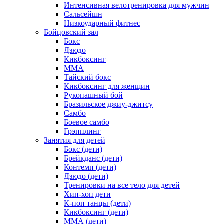
Интенсивная велотренировка для мужчин
Сальсейшн
Низкоударный фитнес
Бойцовский зал
Бокс
Дзюдо
Кикбоксинг
MMA
Тайский бокс
Кикбоксинг для женщин
Рукопашный бой
Бразильское джиу-джитсу
Самбо
Боевое самбо
Грэпплинг
Занятия для детей
Бокс (дети)
Брейкданс (дети)
Контемп (дети)
Дзюдо (дети)
Тренировки на все тело для детей
Хип-хоп дети
К-поп танцы (дети)
Кикбоксинг (дети)
ММА (дети)