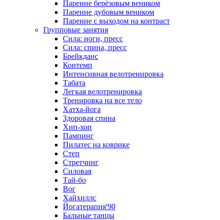
Парение берёзовым веником
Парение дубовым веником
Парение с выходом на контраст
Групповые занятия
Сила: ноги, пресс
Сила: спина, пресс
Брейкданс
Контемп
Интенсивная велотренировка
Табата
Легкая велотренировка
Тренировка на все тело
Хатха-йога
Здоровая спина
Хип-хоп
Пампинг
Пилатес на коврике
Степ
Стретчинг
Силовая
Тай-бо
Вог
Хайхиллс
Йогатерапия'90
Бальные танцы