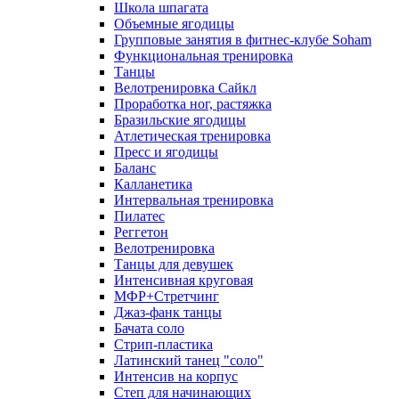
Школа шпагата
Объемные ягодицы
Групповые занятия в фитнес-клубе Soham
Функциональная тренировка
Танцы
Велотренировка Сайкл
Проработка ног, растяжка
Бразильские ягодицы
Атлетическая тренировка
Пресс и ягодицы
Баланс
Калланетика
Интервальная тренировка
Пилатес
Реггетон
Велотренировка
Танцы для девушек
Интенсивная круговая
МФР+Стретчинг
Джаз-фанк танцы
Бачата соло
Стрип-пластика
Латинский танец "соло"
Интенсив на корпус
Степ для начинающих