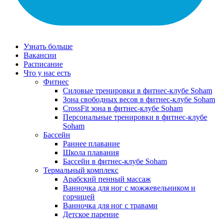
Узнать больше
Вакансии
Расписание
Что у нас есть
Фитнес
Силовые тренировки в фитнес-клубе Soham
Зона свободных весов в фитнес-клубе Soham
CrossFit зона в фитнес-клубе Soham
Персональные тренировки в фитнес-клубе
Soham
Бассейн
Раннее плавание
Школа плавания
Бассейн в фитнес-клубе Soham
Термальный комплекс
Арабский пенный массаж
Ванночка для ног с можжевельником и
горчицей
Ванночка для ног с травами
Детское парение