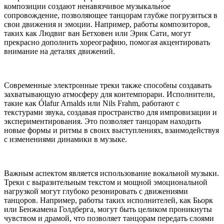
композиции создают ненавязчивое музыкальное
сопровождение, позволяющее танцорам глубже погрузиться в
свои движения и эмоции. Например, работы композиторов,
таких как Людвиг ван Бетховен или Эрик Сати, могут
прекрасно дополнить хореографию, помогая акцентировать
внимание на деталях движений.
Современные электронные треки также способны создавать
захватывающую атмосферу для контемпорари. Исполнители,
такие как Ólafur Arnalds или Nils Frahm, работают с
текстурами звука, создавая пространство для импровизации и
экспериментирования. Это позволяет танцорам находить
новые формы и ритмы в своих выступлениях, взаимодействуя
с изменениями динамики в музыке.
Важным аспектом является использование вокальной музыки.
Треки с выразительным текстом и мощной эмоциональной
нагрузкой могут глубоко резонировать с движениями
танцоров. Например, работы таких исполнителей, как Бьорк
или Бенжамена Голдберга, могут быть целиком проникнуты
чувством и драмой, что позволяет танцорам передать слоями