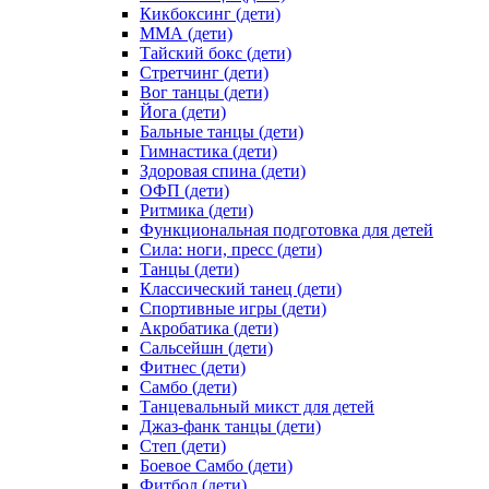
Кикбоксинг (дети)
ММА (дети)
Тайский бокс (дети)
Стретчинг (дети)
Вог танцы (дети)
Йога (дети)
Бальные танцы (дети)
Гимнастика (дети)
Здоровая спина (дети)
ОФП (дети)
Ритмика (дети)
Функциональная подготовка для детей
Сила: ноги, пресс (дети)
Танцы (дети)
Классический танец (дети)
Спортивные игры (дети)
Акробатика (дети)
Сальсейшн (дети)
Фитнес (дети)
Самбо (дети)
Танцевальный микст для детей
Джаз-фанк танцы (дети)
Степ (дети)
Боевое Самбо (дети)
Фитбол (дети)