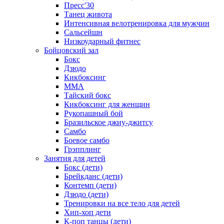
Пресс'30
Танец живота
Интенсивная велотренировка для мужчин
Сальсейшн
Низкоударный фитнес
Бойцовский зал
Бокс
Дзюдо
Кикбоксинг
MMA
Тайский бокс
Кикбоксинг для женщин
Рукопашный бой
Бразильское джиу-джитсу
Самбо
Боевое самбо
Грэпплинг
Занятия для детей
Бокс (дети)
Брейкданс (дети)
Контемп (дети)
Дзюдо (дети)
Тренировки на все тело для детей
Хип-хоп дети
К-поп танцы (дети)