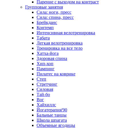
Парение с выходом на контраст
Групповые занятия
Сила: ноги, пресс
Сила: спина, пресс
Брейкданс
Контемп
Интенсивная велотренировка
Табата
Легкая велотренировка
Тренировка на все тело
Хатха-йога
Здоровая спина
Хип-хоп
Пампинг
Пилатес на коврике
Степ
Стретчинг
Силовая
Тай-бо
Вог
Хайхиллс
Йогатерапия'90
Бальные танцы
Школа шпагата
Объемные ягодицы