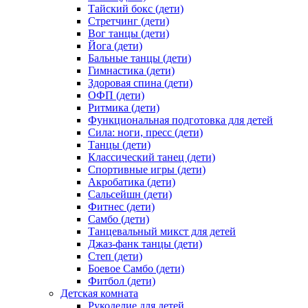
Тайский бокс (дети)
Стретчинг (дети)
Вог танцы (дети)
Йога (дети)
Бальные танцы (дети)
Гимнастика (дети)
Здоровая спина (дети)
ОФП (дети)
Ритмика (дети)
Функциональная подготовка для детей
Сила: ноги, пресс (дети)
Танцы (дети)
Классический танец (дети)
Спортивные игры (дети)
Акробатика (дети)
Сальсейшн (дети)
Фитнес (дети)
Самбо (дети)
Танцевальный микст для детей
Джаз-фанк танцы (дети)
Степ (дети)
Боевое Самбо (дети)
Фитбол (дети)
Детская комната
Рукоделие для детей