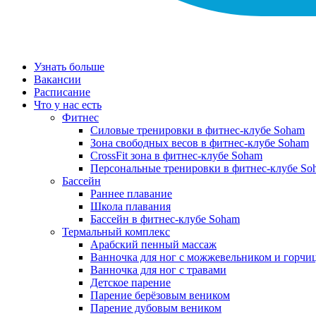
Узнать больше
Вакансии
Расписание
Что у нас есть
Фитнес
Силовые тренировки в фитнес-клубе Soham
Зона свободных весов в фитнес-клубе Soham
CrossFit зона в фитнес-клубе Soham
Персональные тренировки в фитнес-клубе So
Бассейн
Раннее плавание
Школа плавания
Бассейн в фитнес-клубе Soham
Термальный комплекс
Арабский пенный массаж
Ванночка для ног с можжевельником и горчи
Ванночка для ног с травами
Детское парение
Парение берёзовым веником
Парение дубовым веником