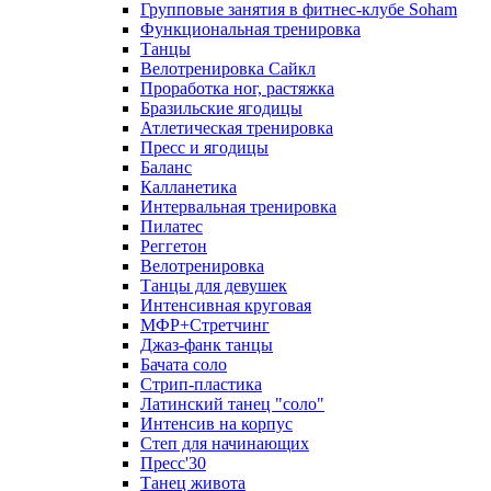
Групповые занятия в фитнес-клубе Soham
Функциональная тренировка
Танцы
Велотренировка Сайкл
Проработка ног, растяжка
Бразильские ягодицы
Атлетическая тренировка
Пресс и ягодицы
Баланс
Калланетика
Интервальная тренировка
Пилатес
Реггетон
Велотренировка
Танцы для девушек
Интенсивная круговая
МФР+Стретчинг
Джаз-фанк танцы
Бачата соло
Стрип-пластика
Латинский танец "соло"
Интенсив на корпус
Степ для начинающих
Пресс'30
Танец живота