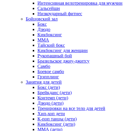
Интенсивная велотренировка для мужчин
Сальсейшн
Низкоударный фитнес
Бойцовский зал
Бокс
Дзюдо
Кикбоксинг
MMA
Тайский бокс
Кикбоксинг для женщин
Рукопашный бой
Бразильское джиу-джитсу
Самбо
Боевое самбо
Грэпплинг
Занятия для детей
Бокс (дети)
Брейкданс (дети)
Контемп (дети)
Дзюдо (дети)
Тренировки на все тело для детей
Хип-хоп дети
К-поп танцы (дети)
Кикбоксинг (дети)
ММА (дети)