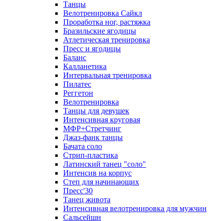
Танцы
Велотренировка Сайкл
Проработка ног, растяжка
Бразильские ягодицы
Атлетическая тренировка
Пресс и ягодицы
Баланс
Калланетика
Интервальная тренировка
Пилатес
Реггетон
Велотренировка
Танцы для девушек
Интенсивная круговая
МФР+Стретчинг
Джаз-фанк танцы
Бачата соло
Стрип-пластика
Латинский танец "соло"
Интенсив на корпус
Степ для начинающих
Пресс'30
Танец живота
Интенсивная велотренировка для мужчин
Сальсейшн