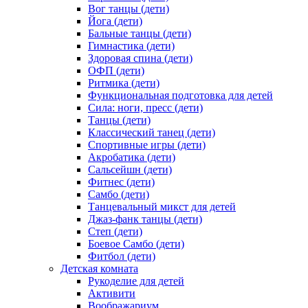
Вог танцы (дети)
Йога (дети)
Бальные танцы (дети)
Гимнастика (дети)
Здоровая спина (дети)
ОФП (дети)
Ритмика (дети)
Функциональная подготовка для детей
Сила: ноги, пресс (дети)
Танцы (дети)
Классический танец (дети)
Спортивные игры (дети)
Акробатика (дети)
Сальсейшн (дети)
Фитнес (дети)
Самбо (дети)
Танцевальный микст для детей
Джаз-фанк танцы (дети)
Степ (дети)
Боевое Самбо (дети)
Фитбол (дети)
Детская комната
Рукоделие для детей
Активити
Воображариум