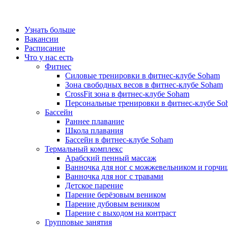
Узнать больше
Вакансии
Расписание
Что у нас есть
Фитнес
Силовые тренировки в фитнес-клубе Soham
Зона свободных весов в фитнес-клубе Soham
CrossFit зона в фитнес-клубе Soham
Персональные тренировки в фитнес-клубе So
Бассейн
Раннее плавание
Школа плавания
Бассейн в фитнес-клубе Soham
Термальный комплекс
Арабский пенный массаж
Ванночка для ног с можжевельником и горчи
Ванночка для ног с травами
Детское парение
Парение берёзовым веником
Парение дубовым веником
Парение с выходом на контраст
Групповые занятия