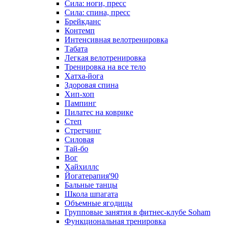
Сила: ноги, пресс
Сила: спина, пресс
Брейкданс
Контемп
Интенсивная велотренировка
Табата
Легкая велотренировка
Тренировка на все тело
Хатха-йога
Здоровая спина
Хип-хоп
Пампинг
Пилатес на коврике
Степ
Стретчинг
Силовая
Тай-бо
Вог
Хайхиллс
Йогатерапия'90
Бальные танцы
Школа шпагата
Объемные ягодицы
Групповые занятия в фитнес-клубе Soham
Функциональная тренировка