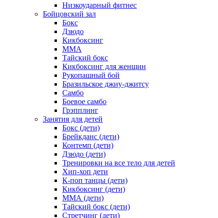
Низкоударный фитнес
Бойцовский зал
Бокс
Дзюдо
Кикбоксинг
MMA
Тайский бокс
Кикбоксинг для женщин
Рукопашный бой
Бразильское джиу-джитсу
Самбо
Боевое самбо
Грэпплинг
Занятия для детей
Бокс (дети)
Брейкданс (дети)
Контемп (дети)
Дзюдо (дети)
Тренировки на все тело для детей
Хип-хоп дети
К-поп танцы (дети)
Кикбоксинг (дети)
ММА (дети)
Тайский бокс (дети)
Стретчинг (дети)