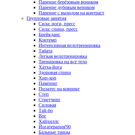
Парение берёзовым веником
Парение дубовым веником
Парение с выходом на контраст
Групповые занятия
Сила: ноги, пресс
Сила: спина, пресс
Брейкданс
Контемп
Интенсивная велотренировка
Табата
Легкая велотренировка
Тренировка на все тело
Хатха-йога
Здоровая спина
Хип-хоп
Пампинг
Пилатес на коврике
Степ
Стретчинг
Силовая
Тай-бо
Вог
Хайхиллс
Йогатерапия'90
Бальные танцы