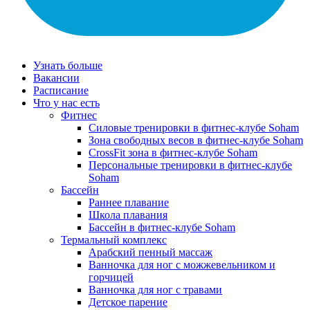
Узнать больше
Вакансии
Расписание
Что у нас есть
Фитнес
Силовые тренировки в фитнес-клубе Soham
Зона свободных весов в фитнес-клубе Soham
CrossFit зона в фитнес-клубе Soham
Персональные тренировки в фитнес-клубе
Soham
Бассейн
Раннее плавание
Школа плавания
Бассейн в фитнес-клубе Soham
Термальный комплекс
Арабский пенный массаж
Ванночка для ног с можжевельником и
горчицей
Ванночка для ног с травами
Детское парение