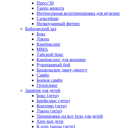
Пресс'30
Танец живота
Интенсивная велотренировка для мужчин
Сальсейшн
Низкоударный фитнес
Бойцовский зал
Бокс
Дзюдо
Кикбоксинг
MMA
Тайский бокс
Кикбоксинг для женщин
Рукопашный бой
Бразильское джиу-джитсу
Самбо
Боевое самбо
Грэпплинг
Занятия для детей
Бокс (дети)
Брейкданс (дети)
Контемп (дети)
Дзюдо (дети)
Тренировки на все тело для детей
Хип-хоп дети
К-поп танцы (дети)