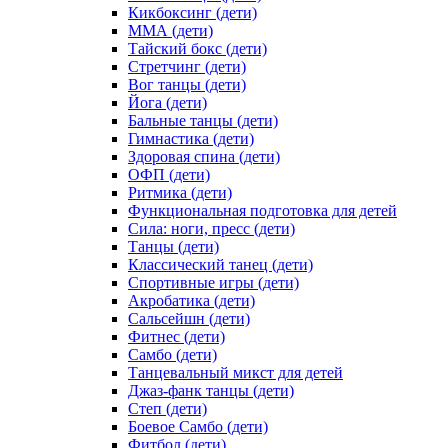
Кикбоксинг (дети)
ММА (дети)
Тайский бокс (дети)
Стретчинг (дети)
Вог танцы (дети)
Йога (дети)
Бальные танцы (дети)
Гимнастика (дети)
Здоровая спина (дети)
ОФП (дети)
Ритмика (дети)
Функциональная подготовка для детей
Сила: ноги, пресс (дети)
Танцы (дети)
Классический танец (дети)
Спортивные игры (дети)
Акробатика (дети)
Сальсейшн (дети)
Фитнес (дети)
Самбо (дети)
Танцевальный микст для детей
Джаз-фанк танцы (дети)
Степ (дети)
Боевое Самбо (дети)
Фитбол (дети)