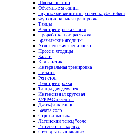
Школа шпагата
Объемные ягодицы
Групповые занятия в фитнес-клубе Soham
Функциональная тренировка
Танцы
Велотренировка Сайкл
Проработка ног, растяжка
Бразильские ягодицы
Атлетическая тренировка
Пресс и ягодицы
Баланс
Калланетика
Интервальная тренировка
Пилатес
Реггетон
Велотренировка
Танцы для девушек
Интенсивная круговая
МФР+Стретчинг
Джаз-фанк танцы
Бачата соло
Стрип-пластика
Латинский танец "соло"
Интенсив на корпус
Степ для начинающих