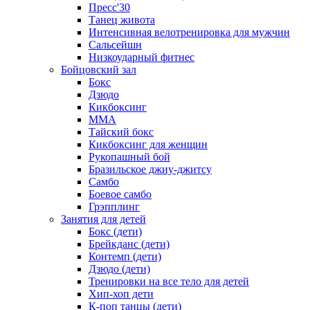
Пресс'30
Танец живота
Интенсивная велотренировка для мужчин
Сальсейшн
Низкоударный фитнес
Бойцовский зал
Бокс
Дзюдо
Кикбоксинг
MMA
Тайский бокс
Кикбоксинг для женщин
Рукопашный бой
Бразильское джиу-джитсу
Самбо
Боевое самбо
Грэпплинг
Занятия для детей
Бокс (дети)
Брейкданс (дети)
Контемп (дети)
Дзюдо (дети)
Тренировки на все тело для детей
Хип-хоп дети
К-поп танцы (дети)