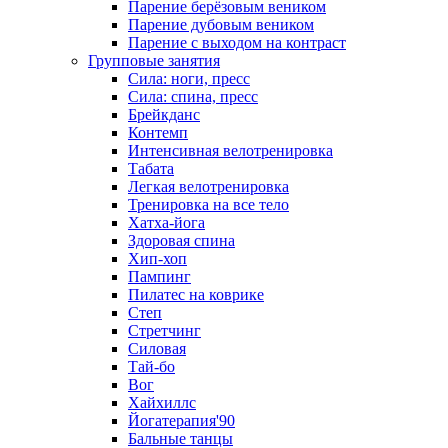
Парение берёзовым веником
Парение дубовым веником
Парение с выходом на контраст
Групповые занятия
Сила: ноги, пресс
Сила: спина, пресс
Брейкданс
Контемп
Интенсивная велотренировка
Табата
Легкая велотренировка
Тренировка на все тело
Хатха-йога
Здоровая спина
Хип-хоп
Пампинг
Пилатес на коврике
Степ
Стретчинг
Силовая
Тай-бо
Вог
Хайхиллс
Йогатерапия'90
Бальные танцы