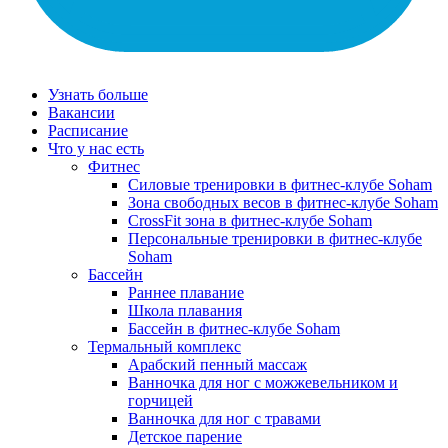
Узнать больше
Вакансии
Расписание
Что у нас есть
Фитнес
Силовые тренировки в фитнес-клубе Soham
Зона свободных весов в фитнес-клубе Soham
CrossFit зона в фитнес-клубе Soham
Персональные тренировки в фитнес-клубе
Soham
Бассейн
Раннее плавание
Школа плавания
Бассейн в фитнес-клубе Soham
Термальный комплекс
Арабский пенный массаж
Ванночка для ног с можжевельником и
горчицей
Ванночка для ног с травами
Детское парение