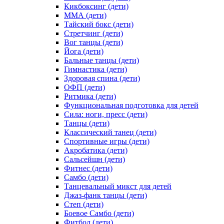
Кикбоксинг (дети)
ММА (дети)
Тайский бокс (дети)
Стретчинг (дети)
Вог танцы (дети)
Йога (дети)
Бальные танцы (дети)
Гимнастика (дети)
Здоровая спина (дети)
ОФП (дети)
Ритмика (дети)
Функциональная подготовка для детей
Сила: ноги, пресс (дети)
Танцы (дети)
Классический танец (дети)
Спортивные игры (дети)
Акробатика (дети)
Сальсейшн (дети)
Фитнес (дети)
Самбо (дети)
Танцевальный микст для детей
Джаз-фанк танцы (дети)
Степ (дети)
Боевое Самбо (дети)
Фитбол (дети)