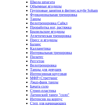
Школа шпагата
Объемные ягодицы
Групповые занятия в фитнес-клубе Soham
Функциональная тренировка
Танцы
Велотренировка Сайкл
Проработка ног, растяжка
Бразильские ягодицы
Атлетическая тренировка
Пресс и ягодицы
Баланс
Калланетика
Интервальная тренировка
Пилатес
Реггетон
Велотренировка
Танцы для девушек
Интенсивная круговая
МФР+Стретчинг
Джаз-фанк танцы
Бачата соло
Стрип-пластика
Латинский танец "соло"
Интенсив на корпус
Степ для начинающих