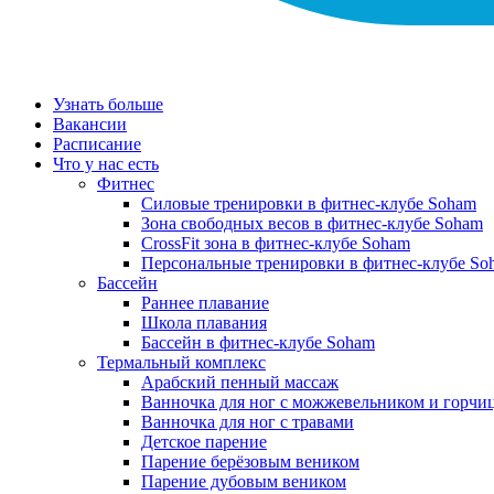
Узнать больше
Вакансии
Расписание
Что у нас есть
Фитнес
Силовые тренировки в фитнес-клубе Soham
Зона свободных весов в фитнес-клубе Soham
CrossFit зона в фитнес-клубе Soham
Персональные тренировки в фитнес-клубе So
Бассейн
Раннее плавание
Школа плавания
Бассейн в фитнес-клубе Soham
Термальный комплекс
Арабский пенный массаж
Ванночка для ног с можжевельником и горчи
Ванночка для ног с травами
Детское парение
Парение берёзовым веником
Парение дубовым веником