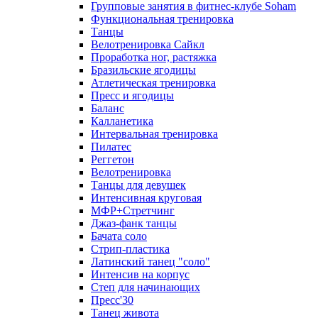
Групповые занятия в фитнес-клубе Soham
Функциональная тренировка
Танцы
Велотренировка Сайкл
Проработка ног, растяжка
Бразильские ягодицы
Атлетическая тренировка
Пресс и ягодицы
Баланс
Калланетика
Интервальная тренировка
Пилатес
Реггетон
Велотренировка
Танцы для девушек
Интенсивная круговая
МФР+Стретчинг
Джаз-фанк танцы
Бачата соло
Стрип-пластика
Латинский танец "соло"
Интенсив на корпус
Степ для начинающих
Пресс'30
Танец живота