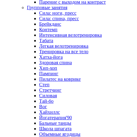
Парение с выходом на контраст
Групповые занятия
Сила: ноги, пресс
Сила: спина, пресс
Брейкданс
Контемп
Интенсивная велотренировка
Табата
Легкая велотренировка
Тренировка на все тело
Хатха-йога
Здоровая спина
Хип-хоп
Пампинг
Пилатес на коврике
Степ
Стретчинг
Силовая
Тай-бо
Вог
Хайхиллс
Йогатерапия'90
Бальные танцы
Школа шпагата
Объемные ягодицы