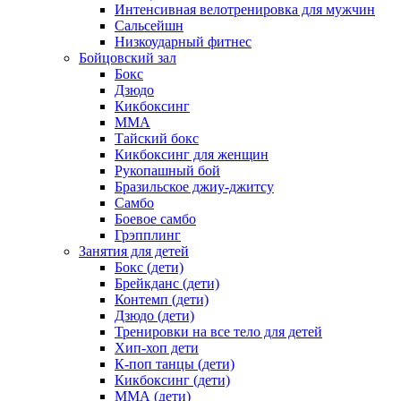
Интенсивная велотренировка для мужчин
Сальсейшн
Низкоударный фитнес
Бойцовский зал
Бокс
Дзюдо
Кикбоксинг
MMA
Тайский бокс
Кикбоксинг для женщин
Рукопашный бой
Бразильское джиу-джитсу
Самбо
Боевое самбо
Грэпплинг
Занятия для детей
Бокс (дети)
Брейкданс (дети)
Контемп (дети)
Дзюдо (дети)
Тренировки на все тело для детей
Хип-хоп дети
К-поп танцы (дети)
Кикбоксинг (дети)
ММА (дети)