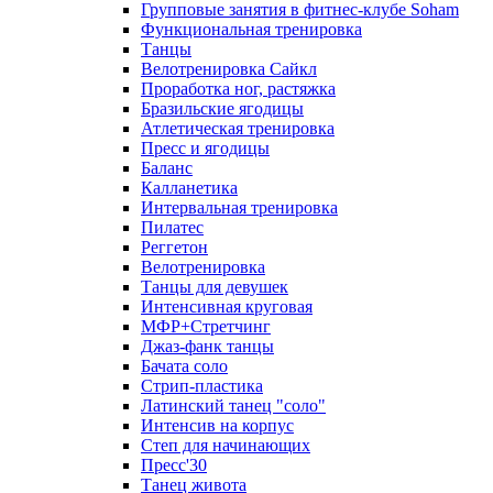
Групповые занятия в фитнес-клубе Soham
Функциональная тренировка
Танцы
Велотренировка Сайкл
Проработка ног, растяжка
Бразильские ягодицы
Атлетическая тренировка
Пресс и ягодицы
Баланс
Калланетика
Интервальная тренировка
Пилатес
Реггетон
Велотренировка
Танцы для девушек
Интенсивная круговая
МФР+Стретчинг
Джаз-фанк танцы
Бачата соло
Стрип-пластика
Латинский танец "соло"
Интенсив на корпус
Степ для начинающих
Пресс'30
Танец живота