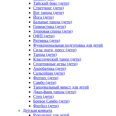
Тайский бокс (дети)
Стретчинг (дети)
Вог танцы (дети)
Йога (дети)
Бальные танцы (дети)
Гимнастика (дети)
Здоровая спина (дети)
ОФП (дети)
Ритмика (дети)
Функциональная подготовка для детей
Сила: ноги, пресс (дети)
Танцы (дети)
Классический танец (дети)
Спортивные игры (дети)
Акробатика (дети)
Сальсейшн (дети)
Фитнес (дети)
Самбо (дети)
Танцевальный микст для детей
Джаз-фанк танцы (дети)
Степ (дети)
Боевое Самбо (дети)
Фитбол (дети)
Детская комната
Рукоделие для детей