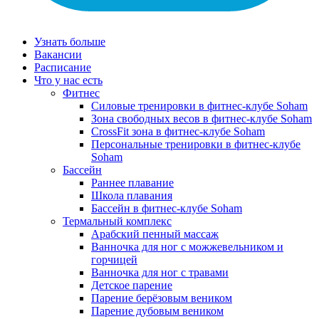
Узнать больше
Вакансии
Расписание
Что у нас есть
Фитнес
Силовые тренировки в фитнес-клубе Soham
Зона свободных весов в фитнес-клубе Soham
CrossFit зона в фитнес-клубе Soham
Персональные тренировки в фитнес-клубе
Soham
Бассейн
Раннее плавание
Школа плавания
Бассейн в фитнес-клубе Soham
Термальный комплекс
Арабский пенный массаж
Ванночка для ног с можжевельником и
горчицей
Ванночка для ног с травами
Детское парение
Парение берёзовым веником
Парение дубовым веником